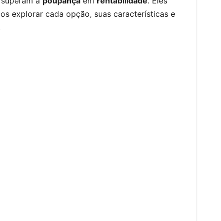
 superam a
poupança
em
rentabilidade
. Eles
s explorar cada opção, suas características e
.