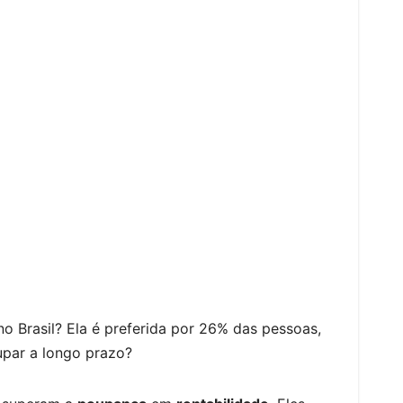
S
h
o Brasil? Ela é preferida por 26% das pessoas,
ar
par a longo prazo?
e