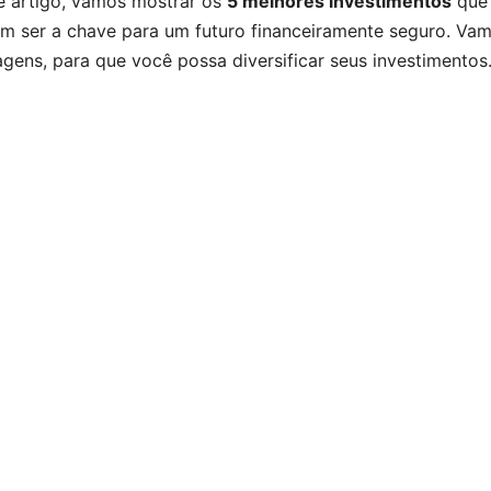
e artigo, vamos mostrar os
5 melhores investimentos
que
o
o
p
m
n
n
n
m ser a chave para um futuro financeiramente seguro. Vamo
o
n
p
k
g
gens, para que você possa diversificar seus investimentos
k
er