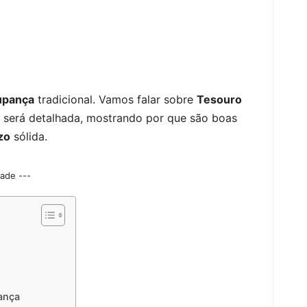
upança
tradicional. Vamos falar sobre
Tesouro
 será detalhada, mostrando por que são boas
zo
sólida.
dade ---
ança