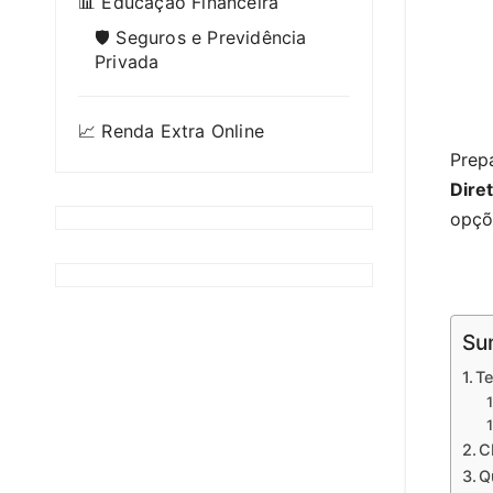
📊 Educação Financeira
🛡️ Seguros e Previdência
Privada
📈 Renda Extra Online
Prepa
Dire
opçõ
Su
Te
C
Q