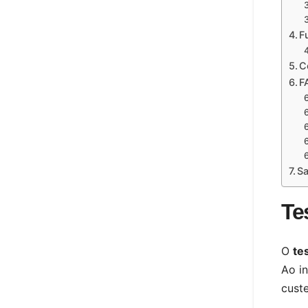
F
C
F
Sa
Te
O
te
Ao in
cust