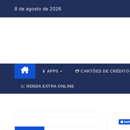
Skip
8 de agosto de 2026
to
content
Jo
📱 APPS
💳 CARTÕES DE CRÉDIT
📈 RENDA EXTRA ONLINE
🏦 EM