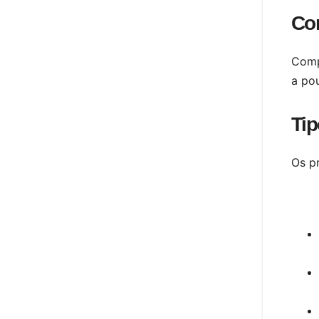
Co
Comp
a pou
Tip
Os pr