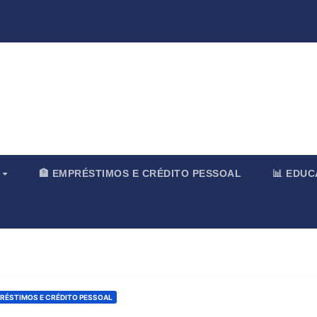
rnal & Merc
O
🏦 EMPRÉSTIMOS E CRÉDITO PESSOAL
📊 EDU
PRÉSTIMOS E CRÉDITO PESSOAL