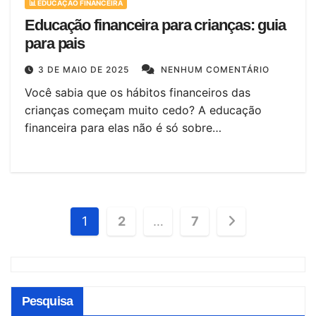
📊 EDUCAÇÃO FINANCEIRA
Educação financeira para crianças: guia
para pais
3 DE MAIO DE 2025
NENHUM COMENTÁRIO
Você sabia que os hábitos financeiros das
crianças começam muito cedo? A educação
financeira para elas não é só sobre…
Paginação
1
2
…
7
de
posts
Pesquisa