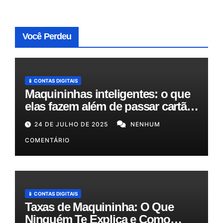
Você Perdeu
📱 CONTAS DIGITAIS
Maquininhas inteligentes: o que
elas fazem além de passar cartão
e como podem otimizar sua
24 DE JULHO DE 2025
NENHUM
gestão!
COMENTÁRIO
📱 CONTAS DIGITAIS
Taxas de Maquininha: O Que
Ninguém Te Explica e Como