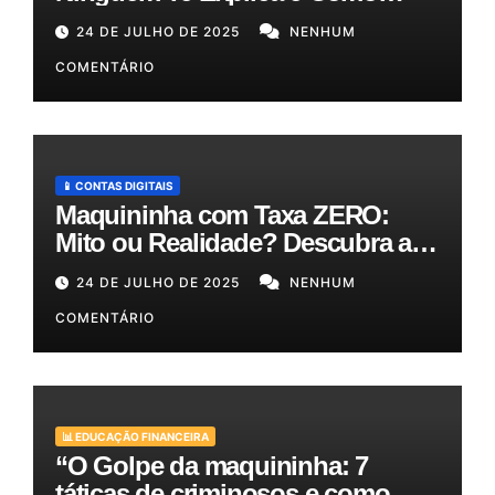
Reduzir Seus Custos em Até
24 DE JULHO DE 2025
NENHUM
50%!
COMENTÁRIO
📱 CONTAS DIGITAIS
Maquininha com Taxa ZERO:
Mito ou Realidade? Descubra as
Melhores Opções para o Seu
24 DE JULHO DE 2025
NENHUM
Bolso!
COMENTÁRIO
📊 EDUCAÇÃO FINANCEIRA
“O Golpe da maquininha: 7
táticas de criminosos e como