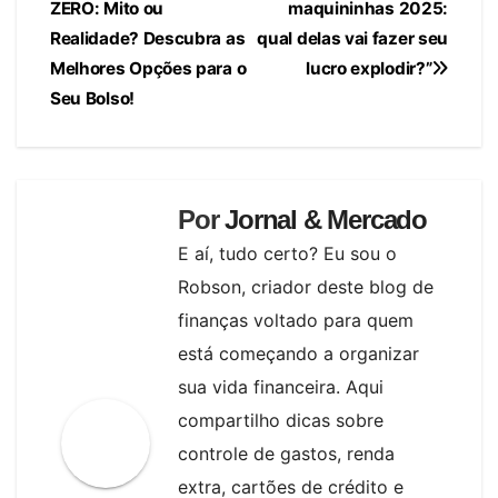
r
Li
e
ZERO: Mito ou
maquininhas 2025:
de
o
n
p
n
n
Realidade? Descubra as
qual delas vai fazer seu
k
k
g
Post
Melhores Opções para o
lucro explodir?”
Seu Bolso!
er
Por
Jornal & Mercado
E aí, tudo certo? Eu sou o
Robson, criador deste blog de
finanças voltado para quem
está começando a organizar
sua vida financeira. Aqui
compartilho dicas sobre
controle de gastos, renda
extra, cartões de crédito e