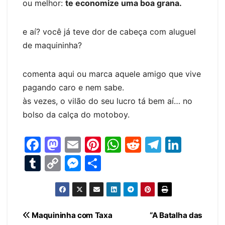
ou melhor:
te economize uma boa grana.
e aí? você já teve dor de cabeça com aluguel
de maquininha?
comenta aqui ou marca aquele amigo que vive
pagando caro e nem sabe.
às vezes, o vilão do seu lucro tá bem aí… no
bolso da calça do motoboy.
F
M
E
Pi
W
R
T
Li
a
a
m
nt
h
e
el
n
T
C
M
S
c
st
ai
er
at
d
e
k
u
o
e
h
e
o
l
e
s
di
gr
e
m
p
s
ar
b
d
st
A
t
a
dI
bl
y
s
e
Navegação
Maquininha com Taxa
“A Batalha das
o
o
p
m
n