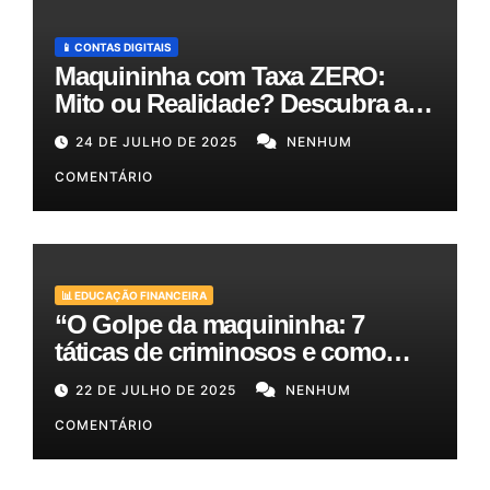
📱 CONTAS DIGITAIS
Maquininha com Taxa ZERO:
Mito ou Realidade? Descubra as
Melhores Opções para o Seu
24 DE JULHO DE 2025
NENHUM
Bolso!
COMENTÁRIO
📊 EDUCAÇÃO FINANCEIRA
“O Golpe da maquininha: 7
táticas de criminosos e como
proteger seu dinheiro e seus
22 DE JULHO DE 2025
NENHUM
clientes!”
COMENTÁRIO