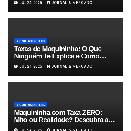
JUL 24, 2025
JORNAL & MERCADO
gestão!
📱 CONTAS DIGITAIS
Taxas de Maquininha: O Que
Ninguém Te Explica e Como
Reduzir Seus Custos em Até 50%!
JUL 24, 2025
JORNAL & MERCADO
📱 CONTAS DIGITAIS
Maquininha com Taxa ZERO:
Mito ou Realidade? Descubra as
Melhores Opções para o Seu
JUL 24, 2025
JORNAL & MERCADO