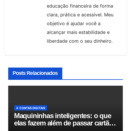
educação financeira de forma
clara, prática e acessível. Meu
objetivo é ajudar você a
alcançar mais estabilidade e
liberdade com o seu dinheiro.
Posts Relacionados
📱 CONTAS DIGITAIS
Maquininhas inteligentes: o que
elas fazem além de passar cartão
e como podem otimizar sua