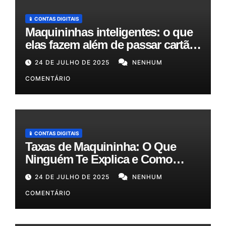
📱 CONTAS DIGITAIS
Maquininhas inteligentes: o que
elas fazem além de passar cartão
e como podem otimizar sua
24 DE JULHO DE 2025
NENHUM
gestão!
COMENTÁRIO
📱 CONTAS DIGITAIS
Taxas de Maquininha: O Que
Ninguém Te Explica e Como
Reduzir Seus Custos em Até
24 DE JULHO DE 2025
NENHUM
50%!
COMENTÁRIO