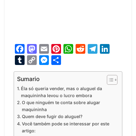
F
M
E
Pi
W
R
T
Li
a
a
m
nt
h
e
el
n
T
C
M
S
c
st
ai
er
at
d
e
k
u
o
e
h
e
o
l
e
s
di
gr
e
m
p
s
ar
Sumario
b
d
st
A
t
a
dI
bl
y
s
e
Éla só queria vender, mas o aluguel da
o
o
p
m
n
maquininha levou o lucro embora
r
Li
e
O que ninguém te conta sobre alugar
o
n
p
n
n
maquininha
k
k
g
Quem deve fugir do aluguel?
Você também pode se interessar por este
er
artigo: