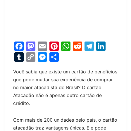
F
M
E
Pi
W
R
T
Li
a
a
m
nt
h
e
el
n
T
C
M
S
c
st
ai
er
at
d
e
k
u
o
e
h
e
o
l
e
s
di
gr
e
Você sabia que existe um cartão de benefícios
m
p
s
ar
que pode mudar sua experiência de comprar
b
d
st
A
t
a
dI
bl
y
s
e
no maior atacadista do Brasil? O cartão
o
o
p
m
n
r
Li
e
Atacadão não é apenas outro cartão de
o
n
p
n
n
crédito.
k
k
g
er
Com mais de 200 unidades pelo país, o cartão
atacadão traz vantagens únicas. Ele pode