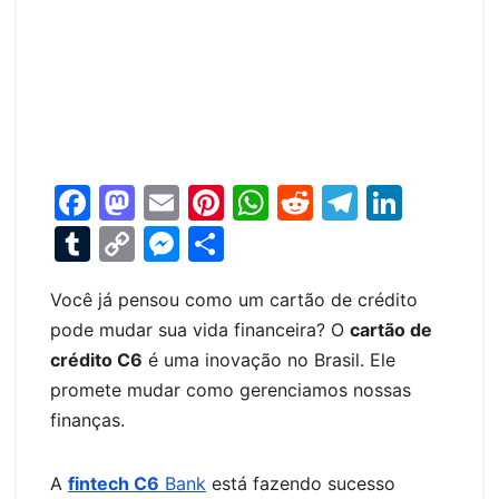
F
M
E
Pi
W
R
T
Li
a
a
m
nt
h
e
el
n
T
C
M
S
c
st
ai
er
at
d
e
k
u
o
e
h
e
o
l
e
s
di
gr
e
Você já pensou como um cartão de crédito
m
p
s
ar
pode mudar sua vida financeira? O
cartão de
b
d
st
A
t
a
dI
bl
y
s
e
crédito C6
é uma inovação no Brasil. Ele
o
o
p
m
n
r
Li
e
promete mudar como gerenciamos nossas
o
n
p
n
n
finanças.
k
k
g
er
A
fintech C6
Bank
está fazendo sucesso