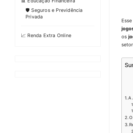
📊 Educação Financeira
🛡️ Seguros e Previdência
Privada
Esse 
jogo
📈 Renda Extra Online
os
jo
seto
Su
A 
O
R