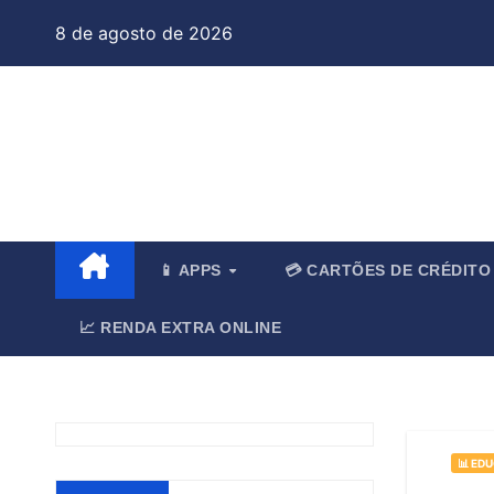
Skip
8 de agosto de 2026
to
content
Jo
📱 APPS
💳 CARTÕES DE CRÉDIT
📈 RENDA EXTRA ONLINE
📊 ED