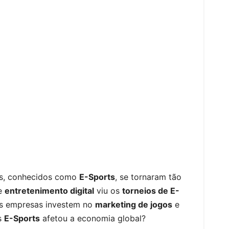
S
h
s, conhecidos como
E-Sports
, se tornaram tão
ar
de
entretenimento digital
viu os
torneios de E-
e
es empresas investem no
marketing de jogos
e
s
E-Sports
afetou a economia global?