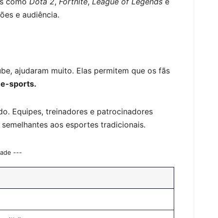
los como
Dota 2
,
Fortnite
,
League of Legends
e
ões e audiência.
be, ajudaram muito. Elas permitem que os fãs
e-sports.
o. Equipes, treinadores e patrocinadores
semelhantes aos esportes tradicionais.
dade ---