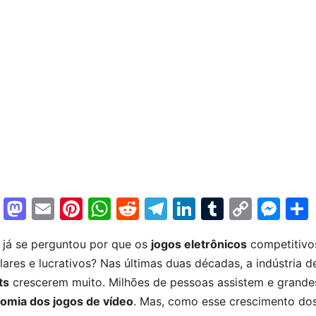
F
M
E
Pi
W
R
T
Li
T
C
M
a
a
m
nt
h
e
el
n
u
o
e
 já se perguntou por que os
jogos eletrônicos
competitivo
c
st
ai
er
at
d
e
k
m
p
s
ares e lucrativos? Nas últimas duas décadas, a indústria 
e
o
l
e
s
di
gr
e
bl
y
s
ts
crescerem muito. Milhões de pessoas assistem e grand
b
d
st
A
t
a
dI
r
Li
e
omia dos jogos de vídeo
. Mas, como esse crescimento do