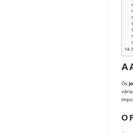
A 
Os
j
vári
impor
O 