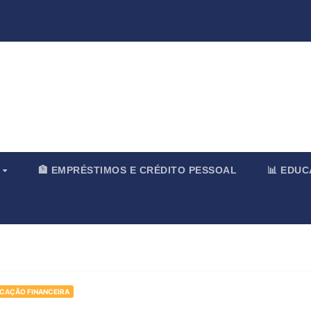
rnal & Merc
O
🏦 EMPRÉSTIMOS E CRÉDITO PESSOAL
📊 EDU
UCAÇÃO FINANCEIRA