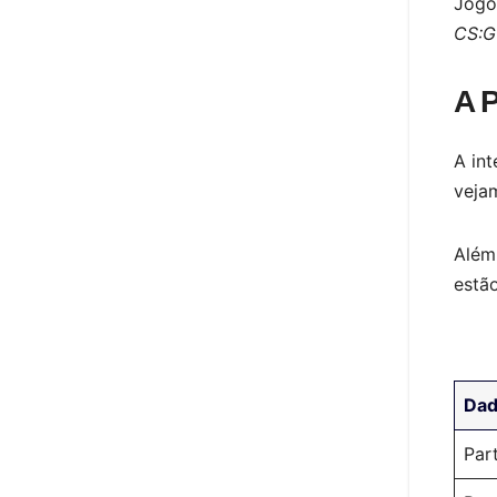
Jogo
CS:
A P
A int
vejam
Além
estão
Dad
Par