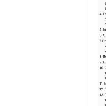
E
I
O
De
R
E
I