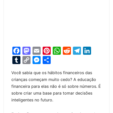
F
M
E
Pi
W
R
T
Li
a
a
m
nt
h
e
el
n
T
C
M
S
c
st
ai
er
at
d
e
k
u
o
e
h
e
o
l
e
s
di
gr
e
Você sabia que os hábitos financeiros das
m
p
s
ar
crianças começam muito cedo? A educação
b
d
st
A
t
a
dI
bl
y
s
e
financeira para elas não é só sobre números. É
o
o
p
m
n
r
Li
e
sobre criar uma base para tomar decisões
o
n
p
n
n
inteligentes no futuro.
k
k
g