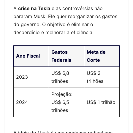
A
crise na Tesla
e as controvérsias não
pararam Musk. Ele quer reorganizar os gastos
do governo. O objetivo é eliminar o
desperdício e melhorar a eficiência.
Gastos
Meta de
Ano Fiscal
Federais
Corte
US$ 6,8
US$ 2
2023
trilhões
trilhões
Projeção:
2024
US$ 6,5
US$ 1 trilhão
trilhões
A ideia de Musk é uma mudança radical nos