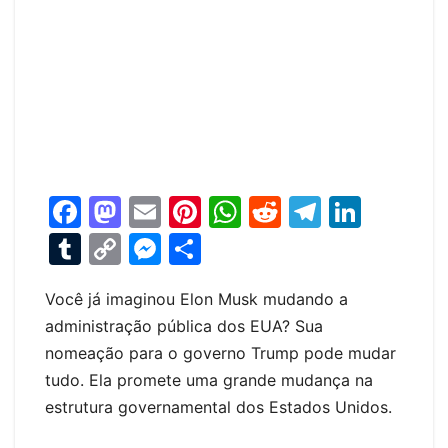
F
M
E
Pi
W
R
T
Li
a
a
m
nt
h
e
el
n
T
C
M
S
c
st
ai
er
at
d
e
k
u
o
e
h
e
o
l
e
s
di
gr
e
Você já imaginou Elon Musk mudando a
m
p
s
ar
administração pública dos EUA? Sua
b
d
st
A
t
a
dI
bl
y
s
e
nomeação para o governo Trump pode mudar
o
o
p
m
n
r
Li
e
tudo. Ela promete uma grande mudança na
o
n
p
n
n
estrutura governamental dos Estados Unidos.
k
k
g