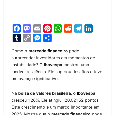
F
M
E
Pi
W
R
T
Li
a
a
m
nt
h
e
el
n
T
C
M
S
c
st
ai
er
at
d
e
k
u
o
e
h
e
o
l
e
s
di
gr
e
Como o
mercado financeiro
pode
m
p
s
ar
surpreender investidores em momentos de
b
d
st
A
t
a
dI
bl
y
s
e
instabilidade? O
Ibovespa
mostrou uma
o
o
p
m
n
r
Li
e
incrível resiliência. Ele superou desafios e teve
o
n
p
n
n
um avanço significativo.
k
k
g
er
Na
bolsa de valores brasileira
, o
Ibovespa
cresceu 1,26%. Ele atingiu 120.021,52 pontos.
Este crescimento é um marco importante em
2025. Mostra que o
mercado financeiro
pode