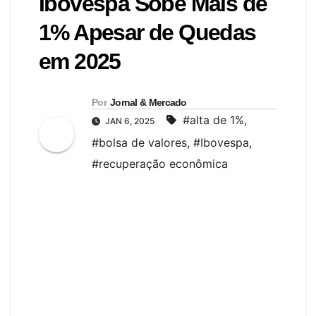
Ibovespa Sobe Mais de
1% Apesar de Quedas
em 2025
Por
Jornal & Mercado
#alta de 1%
,
JAN 6, 2025
#bolsa de valores
,
#Ibovespa
,
#recuperação econômica