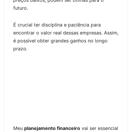
n
n
k
k
g
futuro.
er
É crucial ter disciplina e paciência para
encontrar o valor real dessas empresas. Assim,
é possível obter grandes ganhos no longo
prazo.
Meu
planejamento financeiro
vai ser essencial