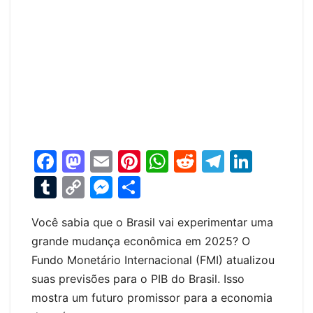
F
M
E
Pi
W
R
T
Li
a
a
m
nt
h
e
el
n
T
C
M
S
c
st
ai
er
at
d
e
k
u
o
e
h
e
o
l
e
s
di
gr
e
Você sabia que o Brasil vai experimentar uma
m
p
s
ar
grande mudança econômica em 2025? O
b
d
st
A
t
a
dI
bl
y
s
e
Fundo Monetário Internacional (FMI) atualizou
o
o
p
m
n
r
Li
e
suas previsões para o PIB do Brasil. Isso
o
n
p
n
n
mostra um futuro promissor para a economia