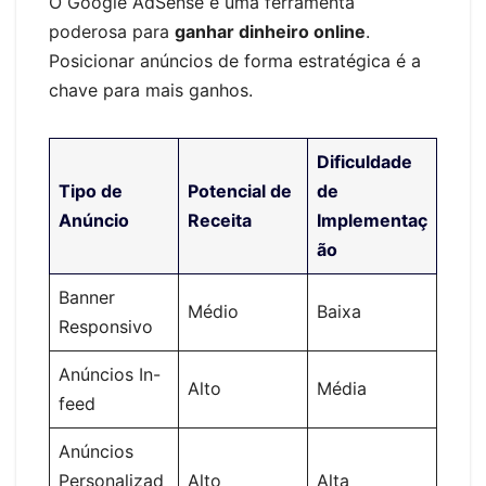
O Google AdSense é uma ferramenta
poderosa para
ganhar dinheiro online
.
Posicionar anúncios de forma estratégica é a
chave para mais ganhos.
Dificuldade
Tipo de
Potencial de
de
Anúncio
Receita
Implementaç
ão
Banner
Médio
Baixa
Responsivo
Anúncios In-
Alto
Média
feed
Anúncios
Personalizad
Alto
Alta