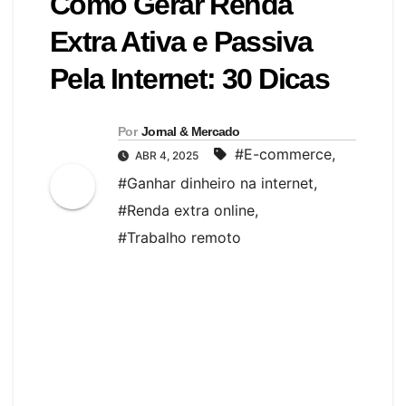
Como Gerar Renda
Extra Ativa e Passiva
Pela Internet: 30 Dicas
Por
Jornal & Mercado
#E-commerce​
,
ABR 4, 2025
#Ganhar dinheiro na internet​
,
#Renda extra online​
,
#Trabalho remoto​