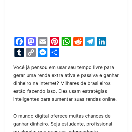
F
M
E
Pi
W
R
T
Li
a
a
m
nt
h
e
el
n
T
C
M
S
c
st
ai
er
at
d
e
k
u
o
e
h
e
o
l
e
s
di
gr
e
Você já pensou em usar seu tempo livre para
m
p
s
ar
gerar uma renda extra ativa e passiva e ganhar
b
d
st
A
t
a
dI
bl
y
s
e
dinheiro na internet? Milhares de brasileiros
o
o
p
m
n
r
Li
e
estão fazendo isso. Eles usam estratégias
o
n
p
n
n
inteligentes para aumentar suas rendas online.
k
k
g
er
O mundo digital oferece muitas chances de
ganhar dinheiro. Seja estudante, profissional
ou alguém que quer ser independente