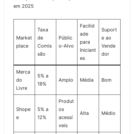
em 2025
Facilid
Taxa
Suport
ade
Market
de
Públic
e ao
para
place
Comis
o-Alvo
Vende
Iniciant
são
dor
es
Merca
5% a
do
Amplo
Média
Bom
18%
Livre
Produt
Shope
5% a
os
Alta
Médio
e
12%
acessí
veis