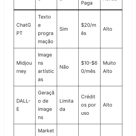
Paga
Texto
ChatG
e
$20/m
Sim
Alto
PT
progra
ês
mação
Image
Midjou
ns
$10-$6
Muito
Não
rney
artístic
0/mês
Alto
as
Geraçã
Crédit
DALL-
o de
Limita
os por
Alto
E
image
da
uso
ns
Market