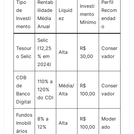
Tipo
Rentab
Perfil
Investi
de
ilidade
Liquid
Recom
mento
Investi
Média
ez
endad
Mínimo
mento
Anual
o
Selic
Tesour
(12,25
R$
Conser
Alta
o Selic
% em
30,00
vador
2024)
CDB
110% a
de
Média/
R$
Conser
120%
Banco
Alta
100,00
vador
do CDI
Digital
Fundos
8% a
R$
Moder
Imobili
Alta
12%
100,00
ado
ários