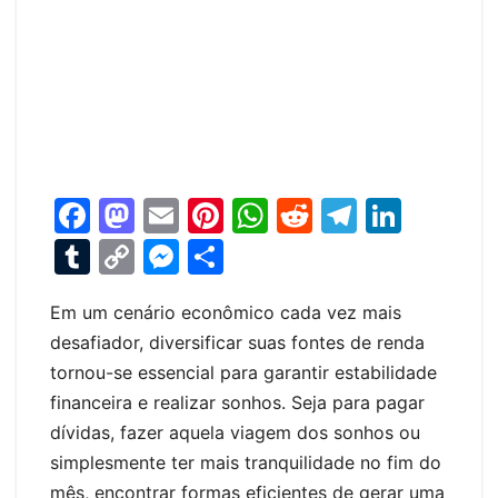
F
M
E
Pi
W
R
T
Li
a
a
m
nt
h
e
el
n
T
C
M
S
c
st
ai
er
at
d
e
k
u
o
e
h
e
o
l
e
s
di
gr
e
Em um cenário econômico cada vez mais
m
p
s
ar
desafiador, diversificar suas fontes de renda
b
d
st
A
t
a
dI
bl
y
s
e
tornou-se essencial para garantir estabilidade
o
o
p
m
n
r
Li
e
financeira e realizar sonhos. Seja para pagar
o
n
p
n
n
dívidas, fazer aquela viagem dos sonhos ou
k
k
g
simplesmente ter mais tranquilidade no fim do
mês, encontrar formas eficientes de gerar uma