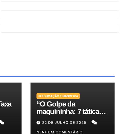
📊 EDUCAÇÃO FINANCEIRA
Taxa
“O Golpe da
maquininha: 7 táticas
bra
de criminosos e como
22 DE JULHO DE 2025
es
proteger seu dinheiro e
seus clientes!”
NENHUM COMENTÁRIO