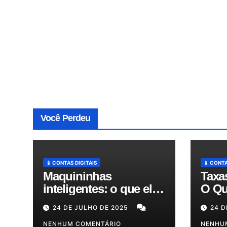
Você Perdeu
📱 CONTAS DIGITAIS
📱 CONTA
Maquininhas
Taxa
inteligentes: o que elas
O Qu
fazem além de passar
Expl
24 DE JULHO DE 2025
24 D
cartão e como podem
Redu
otimizar sua gestão!
NENHUM COMENTÁRIO
em A
NENHU