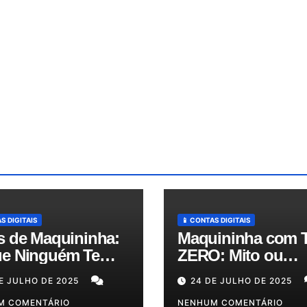
S DIGITAIS
📱 CONTAS DIGITAIS
s de Maquininha:
Maquininha com 
e Ninguém Te
ZERO: Mito ou
ica e Como
Realidade? Descu
E JULHO DE 2025
24 DE JULHO DE 2025
zir Seus Custos
as Melhores Opçõ
té 50%!
M COMENTÁRIO
para o Seu Bolso!
NENHUM COMENTÁRIO