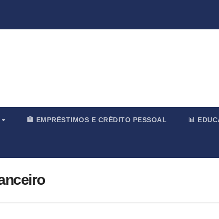
rnal & Merc
O
🏦 EMPRÉSTIMOS E CRÉDITO PESSOAL
📊 EDU
nanceiro