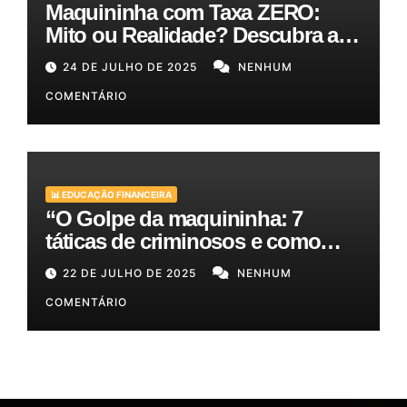
Maquininha com Taxa ZERO:
Mito ou Realidade? Descubra as
Melhores Opções para o Seu
24 DE JULHO DE 2025
NENHUM
Bolso!
COMENTÁRIO
📊 EDUCAÇÃO FINANCEIRA
“O Golpe da maquininha: 7
táticas de criminosos e como
proteger seu dinheiro e seus
22 DE JULHO DE 2025
NENHUM
clientes!”
COMENTÁRIO