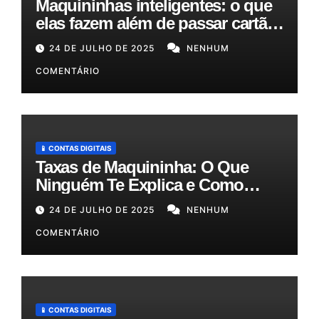
Maquininhas inteligentes: o que
elas fazem além de passar cartão
e como podem otimizar sua
24 DE JULHO DE 2025
NENHUM
gestão!
COMENTÁRIO
📱 CONTAS DIGITAIS
Taxas de Maquininha: O Que
Ninguém Te Explica e Como
Reduzir Seus Custos em Até
24 DE JULHO DE 2025
NENHUM
50%!
COMENTÁRIO
📱 CONTAS DIGITAIS