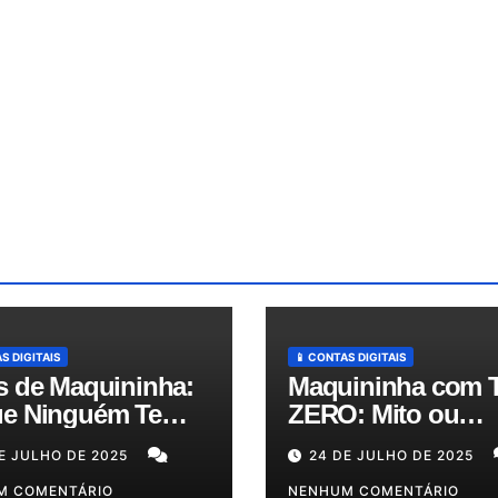
S DIGITAIS
📱 CONTAS DIGITAIS
s de Maquininha:
Maquininha com 
e Ninguém Te
ZERO: Mito ou
ica e Como
Realidade? Descu
E JULHO DE 2025
24 DE JULHO DE 2025
zir Seus Custos
as Melhores Opçõ
té 50%!
M COMENTÁRIO
para o Seu Bolso!
NENHUM COMENTÁRIO