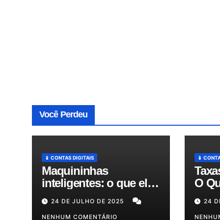
Você Perdeu
📱 CONTAS DIGITAIS
📱 CONTA
Maquininhas
Taxa
inteligentes: o que elas
O Qu
fazem além de passar
Expl
24 DE JULHO DE 2025
24 D
cartão e como podem
Redu
otimizar sua gestão!
NENHUM COMENTÁRIO
em A
NENHU