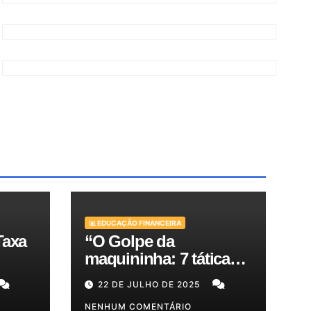
📊 EDUCAÇÃO FINANCEIRA
Taxa
“O Golpe da
maquininha: 7 táticas
bra
de criminosos e como
22 DE JULHO DE 2025
es
proteger seu dinheiro e
seus clientes!”
NENHUM COMENTÁRIO