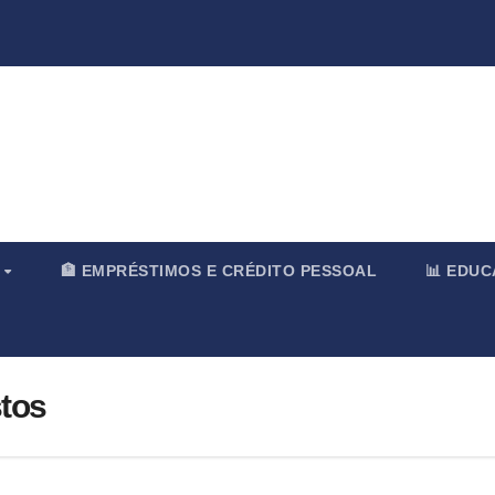
rnal & Merc
O
🏦 EMPRÉSTIMOS E CRÉDITO PESSOAL
📊 EDU
stos