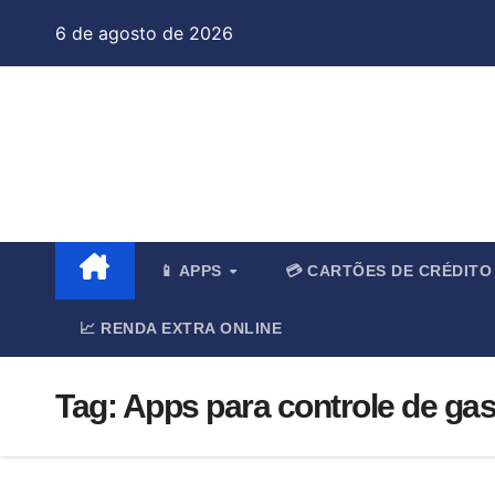
Skip
6 de agosto de 2026
to
content
Jo
📱 APPS
💳 CARTÕES DE CRÉDIT
📈 RENDA EXTRA ONLINE
Tag:
Apps para controle de ga