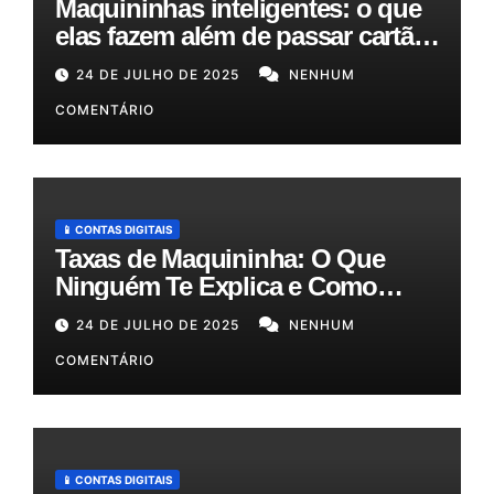
Maquininhas inteligentes: o que
elas fazem além de passar cartão
e como podem otimizar sua
24 DE JULHO DE 2025
NENHUM
gestão!
COMENTÁRIO
📱 CONTAS DIGITAIS
Taxas de Maquininha: O Que
Ninguém Te Explica e Como
Reduzir Seus Custos em Até
24 DE JULHO DE 2025
NENHUM
50%!
COMENTÁRIO
📱 CONTAS DIGITAIS