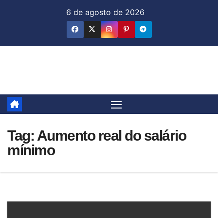
Skip
6 de agosto de 2026
to
content
Jornal & Mercado
Tag:
Aumento real do salário
mínimo