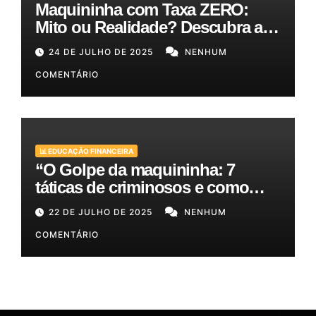
Maquininha com Taxa ZERO:
Mito ou Realidade? Descubra as
Melhores Opções para o Seu
24 DE JULHO DE 2025
NENHUM
Bolso!
COMENTÁRIO
📊 EDUCAÇÃO FINANCEIRA
“O Golpe da maquininha: 7
táticas de criminosos e como
proteger seu dinheiro e seus
22 DE JULHO DE 2025
NENHUM
clientes!”
COMENTÁRIO