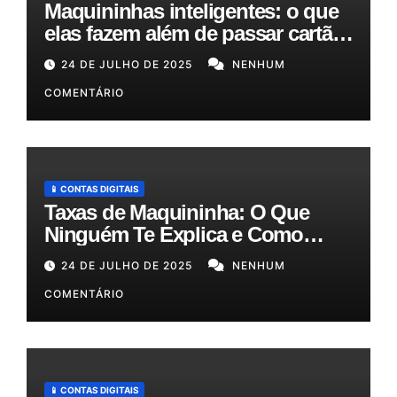
Maquininhas inteligentes: o que
elas fazem além de passar cartão
e como podem otimizar sua
24 DE JULHO DE 2025
NENHUM
gestão!
COMENTÁRIO
📱 CONTAS DIGITAIS
Taxas de Maquininha: O Que
Ninguém Te Explica e Como
Reduzir Seus Custos em Até
24 DE JULHO DE 2025
NENHUM
50%!
COMENTÁRIO
📱 CONTAS DIGITAIS