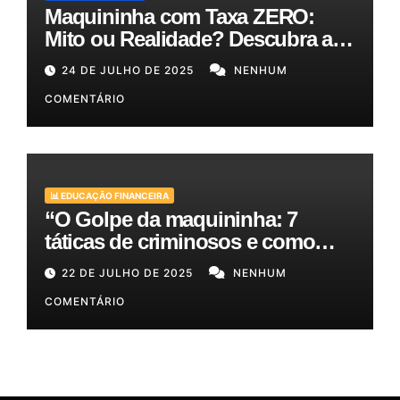
Maquininha com Taxa ZERO:
Mito ou Realidade? Descubra as
Melhores Opções para o Seu
24 DE JULHO DE 2025
NENHUM
Bolso!
COMENTÁRIO
📊 EDUCAÇÃO FINANCEIRA
“O Golpe da maquininha: 7
táticas de criminosos e como
proteger seu dinheiro e seus
22 DE JULHO DE 2025
NENHUM
clientes!”
COMENTÁRIO