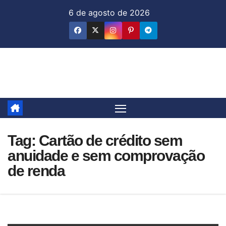
Skip
6 de agosto de 2026
to
content
Jornal & Mercado
Tag:
Cartão de crédito sem
anuidade e sem comprovação
de renda​