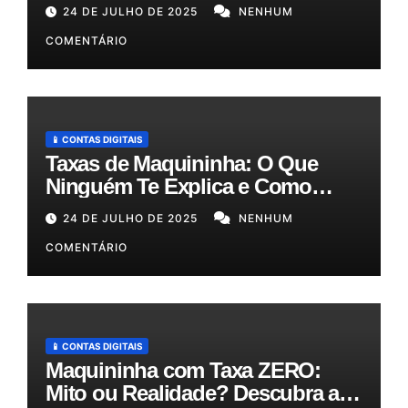
e como podem otimizar sua
24 DE JULHO DE 2025
NENHUM
gestão!
COMENTÁRIO
📱 CONTAS DIGITAIS
Taxas de Maquininha: O Que
Ninguém Te Explica e Como
Reduzir Seus Custos em Até
24 DE JULHO DE 2025
NENHUM
50%!
COMENTÁRIO
📱 CONTAS DIGITAIS
Maquininha com Taxa ZERO:
Mito ou Realidade? Descubra as