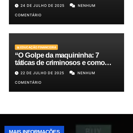
Melhores Opções para o Seu
24 DE JULHO DE 2025
NENHUM
Bolso!
COMENTÁRIO
📊 EDUCAÇÃO FINANCEIRA
“O Golpe da maquininha: 7
táticas de criminosos e como
proteger seu dinheiro e seus
22 DE JULHO DE 2025
NENHUM
clientes!”
COMENTÁRIO
MAIS INFORMAÇÕES