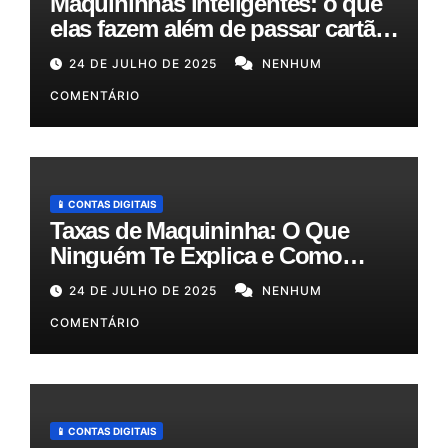
Maquininhas inteligentes: o que
elas fazem além de passar cartão
e como podem otimizar sua
24 DE JULHO DE 2025
NENHUM
gestão!
COMENTÁRIO
📱 CONTAS DIGITAIS
Taxas de Maquininha: O Que
Ninguém Te Explica e Como
Reduzir Seus Custos em Até
24 DE JULHO DE 2025
NENHUM
50%!
COMENTÁRIO
📱 CONTAS DIGITAIS