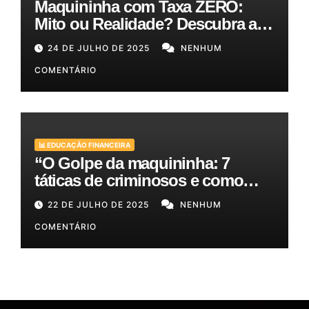
Maquininha com Taxa ZERO:
Mito ou Realidade? Descubra as
Melhores Opções para o Seu
24 DE JULHO DE 2025
NENHUM
Bolso!
COMENTÁRIO
📊 EDUCAÇÃO FINANCEIRA
“O Golpe da maquininha: 7
táticas de criminosos e como
proteger seu dinheiro e seus
22 DE JULHO DE 2025
NENHUM
clientes!”
COMENTÁRIO