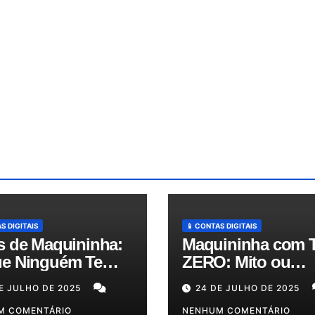
S DIGITAIS
📱 CONTAS DIGITAIS
s de Maquininha:
Maquininha com 
e Ninguém Te
ZERO: Mito ou
ica e Como
Realidade? Descu
E JULHO DE 2025
24 DE JULHO DE 2025
zir Seus Custos
as Melhores Opçõ
té 50%!
M COMENTÁRIO
para o Seu Bolso!
NENHUM COMENTÁRIO