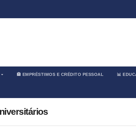
rnal & Merc
O
🏦 EMPRÉSTIMOS E CRÉDITO PESSOAL
📊 EDU
iversitários