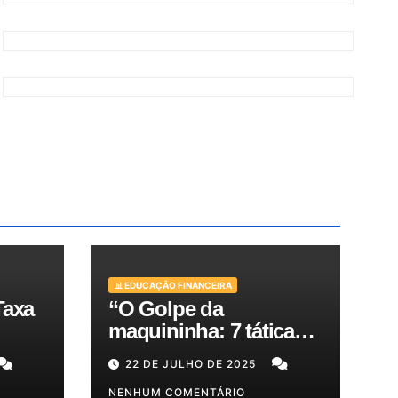
📊 EDUCAÇÃO FINANCEIRA
Taxa
“O Golpe da
maquininha: 7 táticas
bra
de criminosos e como
22 DE JULHO DE 2025
es
proteger seu dinheiro e
seus clientes!”
NENHUM COMENTÁRIO