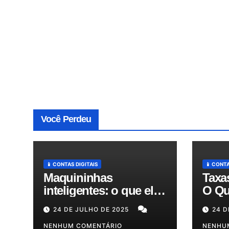
Você Perdeu
📱 CONTAS DIGITAIS
📱 CONTA
Maquininhas
Taxa
inteligentes: o que elas
O Qu
fazem além de passar
Expl
24 DE JULHO DE 2025
24 D
cartão e como podem
Redu
otimizar sua gestão!
NENHUM COMENTÁRIO
em A
NENHU