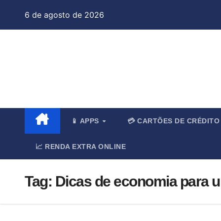
Skip
6 de agosto de 2026
to
content
Jo
📱 APPS
💳 CARTÕES DE CRÉDIT
📈 RENDA EXTRA ONLINE
Tag:
Dicas de economia para un