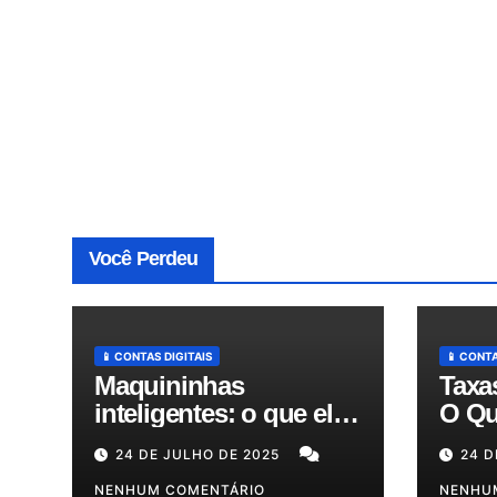
Você Perdeu
📱 CONTAS DIGITAIS
📱 CONTA
Maquininhas
Taxa
inteligentes: o que elas
O Qu
fazem além de passar
Expl
24 DE JULHO DE 2025
24 D
cartão e como podem
Redu
otimizar sua gestão!
NENHUM COMENTÁRIO
em A
NENHU