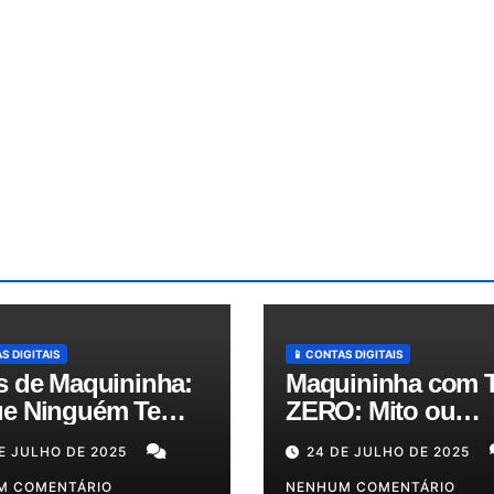
S DIGITAIS
📱 CONTAS DIGITAIS
s de Maquininha:
Maquininha com 
e Ninguém Te
ZERO: Mito ou
ica e Como
Realidade? Descu
E JULHO DE 2025
24 DE JULHO DE 2025
zir Seus Custos
as Melhores Opçõ
té 50%!
M COMENTÁRIO
para o Seu Bolso!
NENHUM COMENTÁRIO