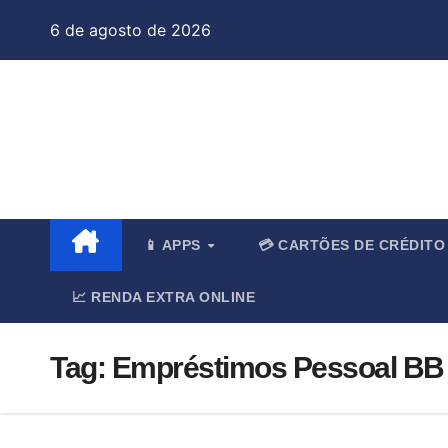
Skip
6 de agosto de 2026
to
content
Jo
📱 APPS
💳 CARTÕES DE CRÉDIT
📈 RENDA EXTRA ONLINE
Tag:
Empréstimos Pessoal BB