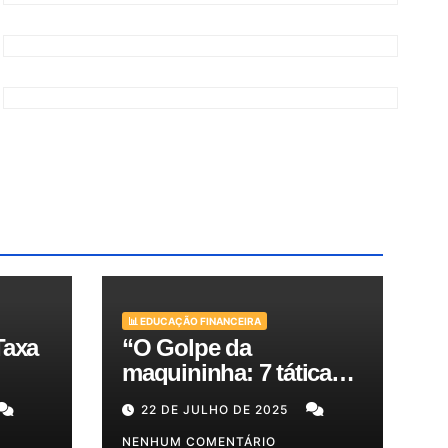
📊 EDUCAÇÃO FINANCEIRA
Taxa
“O Golpe da
maquininha: 7 táticas
bra
de criminosos e como
22 DE JULHO DE 2025
es
proteger seu dinheiro e
seus clientes!”
NENHUM COMENTÁRIO