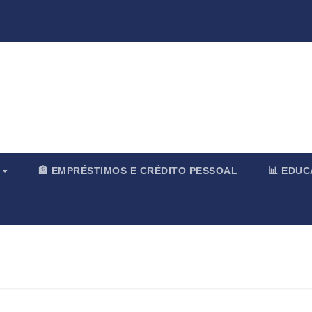
rnal & Merc
O
🏦 EMPRÉSTIMOS E CRÉDITO PESSOAL
📊 EDU