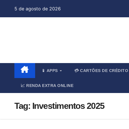
Skip
5 de agosto de 2026
to
content
Jo
📱 APPS
💳 CARTÕES DE CRÉDIT
📈 RENDA EXTRA ONLINE
Tag:
Investimentos 2025