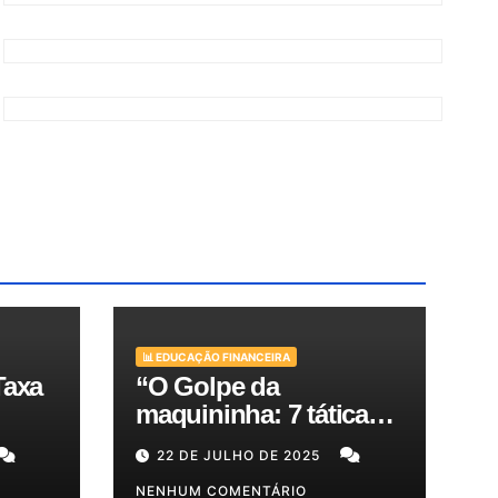
📊 EDUCAÇÃO FINANCEIRA
Taxa
“O Golpe da
maquininha: 7 táticas
bra
de criminosos e como
22 DE JULHO DE 2025
es
proteger seu dinheiro e
seus clientes!”
NENHUM COMENTÁRIO