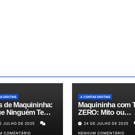
S DIGITAIS
📱 CONTAS DIGITAIS
s de Maquininha:
Maquininha com 
e Ninguém Te
ZERO: Mito ou
ica e Como
Realidade? Descu
E JULHO DE 2025
24 DE JULHO DE 2025
zir Seus Custos
as Melhores Opçõ
té 50%!
M COMENTÁRIO
para o Seu Bolso!
NENHUM COMENTÁRIO