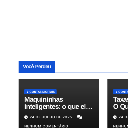
Você Perdeu
📱 CONTAS DIGITAIS
📱 CONTA
Maquininhas
Taxa
inteligentes: o que elas
O Qu
fazem além de passar
Expl
24 DE JULHO DE 2025
24 D
cartão e como podem
Redu
otimizar sua gestão!
NENHUM COMENTÁRIO
em A
NENHU