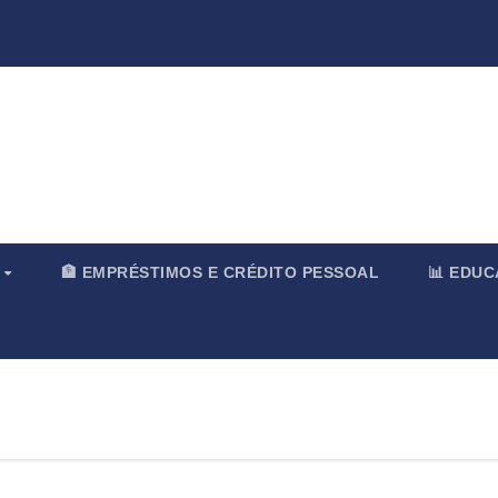
rnal & Merc
O
🏦 EMPRÉSTIMOS E CRÉDITO PESSOAL
📊 EDU