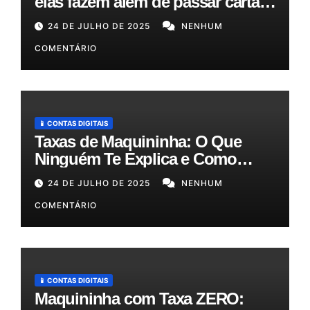
elas fazem além de passar cartão
e como podem otimizar sua
24 DE JULHO DE 2025
NENHUM
gestão!
COMENTÁRIO
📱 CONTAS DIGITAIS
Taxas de Maquininha: O Que
Ninguém Te Explica e Como
Reduzir Seus Custos em Até
24 DE JULHO DE 2025
NENHUM
50%!
COMENTÁRIO
📱 CONTAS DIGITAIS
Maquininha com Taxa ZERO: