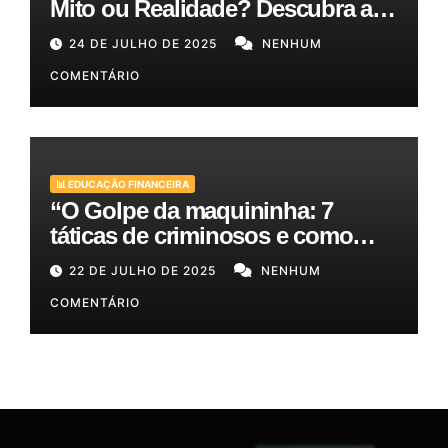
Mito ou Realidade? Descubra as
Melhores Opções para o Seu
24 DE JULHO DE 2025
NENHUM
Bolso!
COMENTÁRIO
📊 EDUCAÇÃO FINANCEIRA
“O Golpe da maquininha: 7
táticas de criminosos e como
proteger seu dinheiro e seus
22 DE JULHO DE 2025
NENHUM
clientes!”
COMENTÁRIO