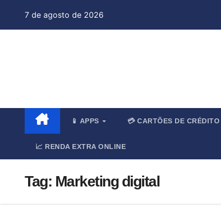
Skip
7 de agosto de 2026
to
content
Jo
📱 APPS
💳 CARTÕES DE CRÉDIT
📈 RENDA EXTRA ONLINE
Tag:
Marketing digital