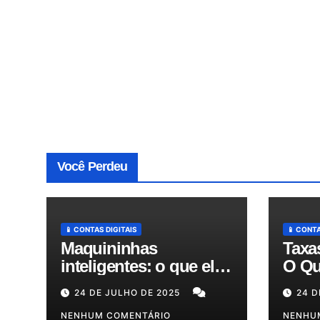
Você Perdeu
📱 CONTAS DIGITAIS
📱 CONTA
Maquininhas
Taxa
inteligentes: o que elas
O Qu
fazem além de passar
Expl
24 DE JULHO DE 2025
24 D
cartão e como podem
Redu
otimizar sua gestão!
NENHUM COMENTÁRIO
em A
NENHU