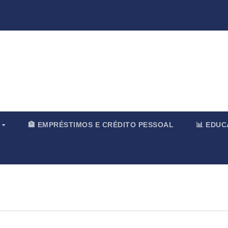
rnal & Merc
O
🏦 EMPRÉSTIMOS E CRÉDITO PESSOAL
📊 EDU