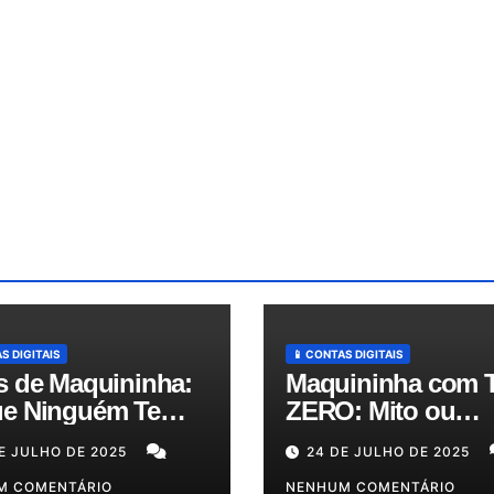
S DIGITAIS
📱 CONTAS DIGITAIS
s de Maquininha:
Maquininha com 
e Ninguém Te
ZERO: Mito ou
ica e Como
Realidade? Descu
E JULHO DE 2025
24 DE JULHO DE 2025
zir Seus Custos
as Melhores Opçõ
té 50%!
M COMENTÁRIO
para o Seu Bolso!
NENHUM COMENTÁRIO