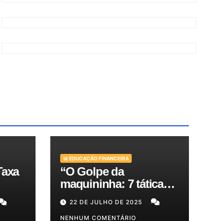
📊 EDUCAÇÃO FINANCEIRA
Taxa
“O Golpe da
maquininha: 7 táticas
bra
de criminosos e como
22 DE JULHO DE 2025
es
proteger seu dinheiro e
seus clientes!”
NENHUM COMENTÁRIO