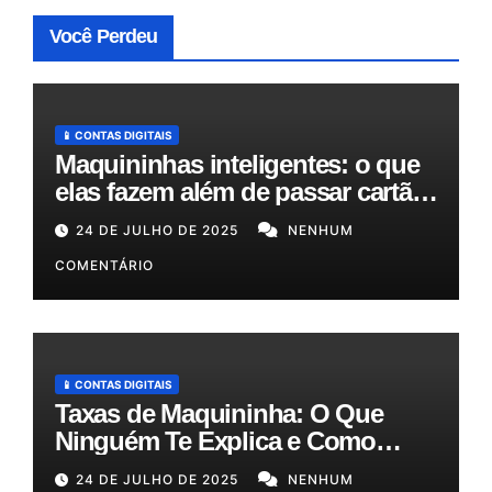
Você Perdeu
📱 CONTAS DIGITAIS
Maquininhas inteligentes: o que
elas fazem além de passar cartão
e como podem otimizar sua
24 DE JULHO DE 2025
NENHUM
gestão!
COMENTÁRIO
📱 CONTAS DIGITAIS
Taxas de Maquininha: O Que
Ninguém Te Explica e Como
Reduzir Seus Custos em Até
24 DE JULHO DE 2025
NENHUM