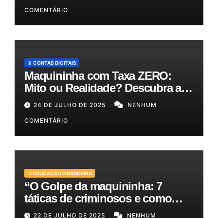
50%!
COMENTÁRIO
📱 CONTAS DIGITAIS
Maquininha com Taxa ZERO:
Mito ou Realidade? Descubra as
Melhores Opções para o Seu
24 DE JULHO DE 2025
NENHUM
Bolso!
COMENTÁRIO
📊 EDUCAÇÃO FINANCEIRA
“O Golpe da maquininha: 7
táticas de criminosos e como
proteger seu dinheiro e seus
22 DE JULHO DE 2025
NENHUM