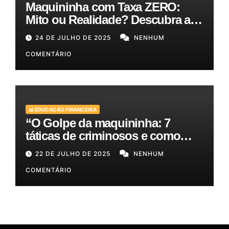
Maquininha com Taxa ZERO:
Mito ou Realidade? Descubra as
Melhores Opções para o Seu
24 DE JULHO DE 2025
NENHUM
Bolso!
COMENTÁRIO
📊 EDUCAÇÃO FINANCEIRA
“O Golpe da maquininha: 7
táticas de criminosos e como
proteger seu dinheiro e seus
22 DE JULHO DE 2025
NENHUM
clientes!”
COMENTÁRIO