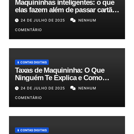
Maquininhas inteligentes: o que
elas fazem além de passar cartão
e como podem otimizar sua
24 DE JULHO DE 2025
NENHUM
gestão!
COMENTÁRIO
📱 CONTAS DIGITAIS
Taxas de Maquininha: O Que
Ninguém Te Explica e Como
Reduzir Seus Custos em Até
24 DE JULHO DE 2025
NENHUM
50%!
COMENTÁRIO
📱 CONTAS DIGITAIS