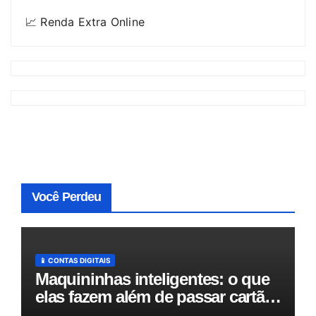
📈 Renda Extra Online
Você Perdeu
📱 CONTAS DIGITAIS
Maquininhas inteligentes: o que
elas fazem além de passar cartão
e como podem otimizar sua