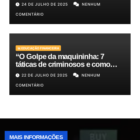
Melhores Opções para o Seu
24 DE JULHO DE 2025
NENHUM
Bolso!
COMENTÁRIO
📊 EDUCAÇÃO FINANCEIRA
“O Golpe da maquininha: 7
táticas de criminosos e como
proteger seu dinheiro e seus
22 DE JULHO DE 2025
NENHUM
clientes!”
COMENTÁRIO
MAIS INFORMAÇÕES