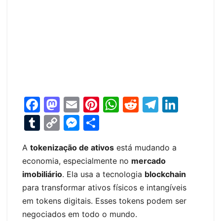
F
M
E
Pi
W
R
T
Li
a
a
m
nt
h
e
el
n
T
C
M
S
c
st
ai
er
at
d
e
k
u
o
e
h
e
o
l
e
s
di
gr
e
A
tokenização de ativos
está mudando a
m
p
s
ar
economia, especialmente no
mercado
b
d
st
A
t
a
dI
bl
y
s
e
imobiliário
. Ela usa a tecnologia
blockchain
o
o
p
m
n
r
Li
e
para transformar ativos físicos e intangíveis
o
n
p
n
n
em tokens digitais. Esses tokens podem ser
k
k
g
negociados em todo o mundo.