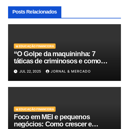
Posts Relacionados
📊 EDUCAÇÃO FINANCEIRA
“O Golpe da maquininha: 7
táticas de criminosos e como
proteger seu dinheiro e seus
JUL 22, 2025
JORNAL & MERCADO
clientes!”
📊 EDUCAÇÃO FINANCEIRA
Foco em MEI e pequenos
negócios: Como crescer e