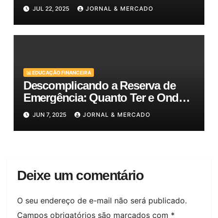
prosperar no cenário atual
JUL 22, 2025
JORNAL & MERCADO
📊 EDUCAÇÃO FINANCEIRA
Descomplicando a Reserva de
Emergência: Quanto Ter e Onde
Guardar Seu Dinheiro
JUN 7, 2025
JORNAL & MERCADO
Deixe um comentário
O seu endereço de e-mail não será publicado.
Campos obrigatórios são marcados com
*