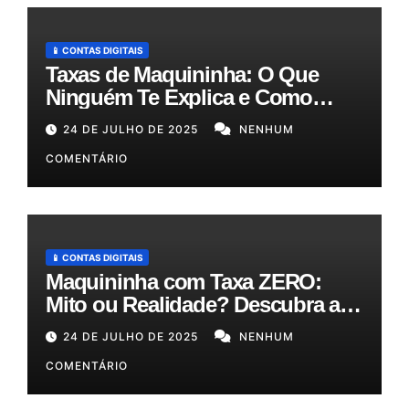
📱 CONTAS DIGITAIS
Taxas de Maquininha: O Que
Ninguém Te Explica e Como
Reduzir Seus Custos em Até
24 DE JULHO DE 2025
NENHUM
50%!
COMENTÁRIO
📱 CONTAS DIGITAIS
Maquininha com Taxa ZERO:
Mito ou Realidade? Descubra as
Melhores Opções para o Seu
24 DE JULHO DE 2025
NENHUM
Bolso!
COMENTÁRIO