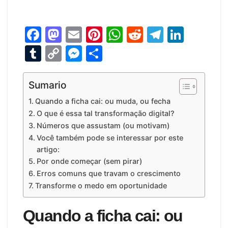
F
M
E
Pi
W
R
T
Li
a
a
m
nt
h
e
el
n
T
C
M
S
c
st
ai
er
at
d
e
k
u
o
e
h
e
o
l
e
s
di
gr
e
m
p
s
ar
Sumario
b
d
st
A
t
a
dI
bl
y
s
e
Quando a ficha cai: ou muda, ou fecha
o
o
p
m
n
r
Li
e
O que é essa tal transformação digital?
Números que assustam (ou motivam)
o
n
p
n
n
Você também pode se interessar por este
k
k
g
artigo:
Por onde começar (sem pirar)
er
Erros comuns que travam o crescimento
Transforme o medo em oportunidade
Quando a ficha cai: ou