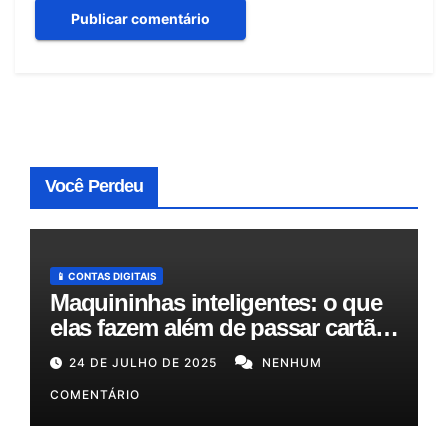
Você Perdeu
📱 CONTAS DIGITAIS
Maquininhas inteligentes: o que
elas fazem além de passar cartão
e como podem otimizar sua
24 DE JULHO DE 2025
NENHUM
gestão!
COMENTÁRIO