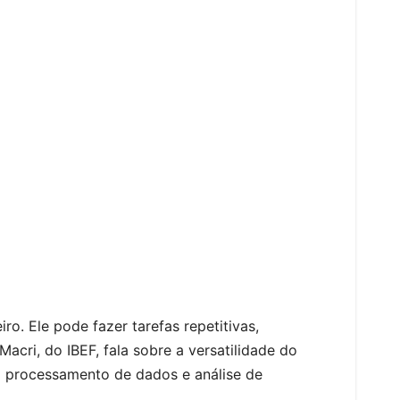
S
h
o. Ele pode fazer tarefas repetitivas,
ar
Macri, do IBEF, fala sobre a versatilidade do
e
mo processamento de dados e análise de