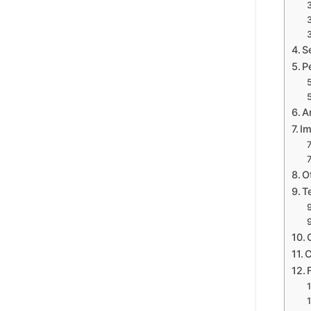
S
P
A
Im
O
T
C