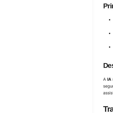
Pri
De
A
IA
segu
assi
Tr