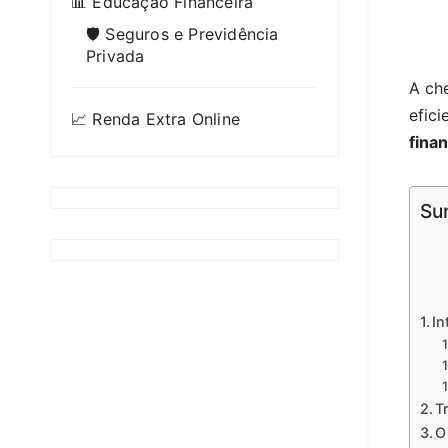
📊 Educação Financeira
🛡️ Seguros e Previdência
Privada
A ch
efic
📈 Renda Extra Online
finan
Su
In
T
O