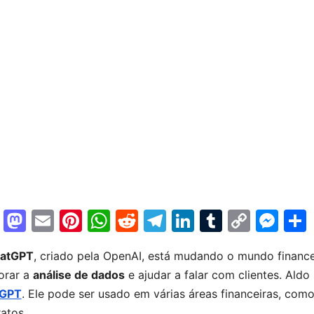
F
M
E
Pi
W
R
T
Li
T
C
M
a
a
m
nt
h
e
el
n
u
o
e
atGPT
, criado pela OpenAI, está mudando o mundo financeir
c
st
ai
er
at
d
e
k
m
p
s
orar a
análise de dados
e ajudar a falar com clientes. Aldo 
e
o
l
e
s
di
gr
e
bl
y
s
tGPT
. Ele pode ser usado em várias áreas financeiras, co
b
d
st
A
t
a
dI
r
Li
e
atos.