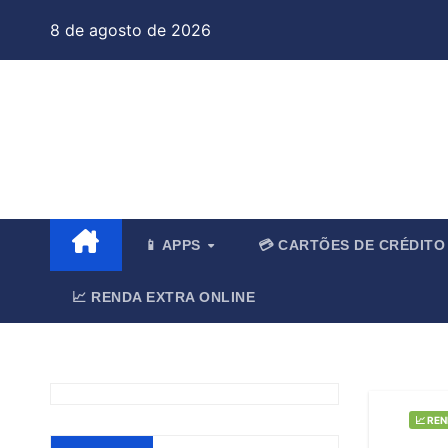
Skip
8 de agosto de 2026
to
content
Jo
📱 APPS
💳 CARTÕES DE CRÉDIT
📈 RENDA EXTRA ONLINE
📈 RE