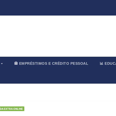
rnal & Merc
O
🏦 EMPRÉSTIMOS E CRÉDITO PESSOAL
📊 EDU
NDA EXTRA ONLINE