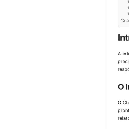
In
A
int
prec
respo
O I
O Ch
pront
relat