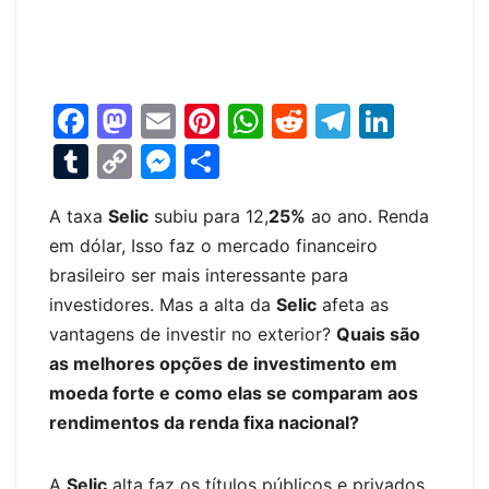
F
M
E
Pi
W
R
T
Li
a
a
m
nt
h
e
el
n
T
C
M
S
c
st
ai
er
at
d
e
k
u
o
e
h
e
o
l
e
s
di
gr
e
A taxa
Selic
subiu para 12,
25%
ao ano. Renda
m
p
s
ar
em dólar, Isso faz o mercado financeiro
b
d
st
A
t
a
dI
bl
y
s
e
brasileiro ser mais interessante para
o
o
p
m
n
r
Li
e
investidores. Mas a alta da
Selic
afeta as
o
n
p
n
n
vantagens de investir no exterior?
Quais são
k
k
g
as melhores opções de investimento em
moeda forte e como elas se comparam aos
er
rendimentos da renda fixa nacional?
A
Selic
alta faz os títulos públicos e privados