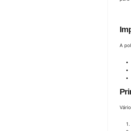
Imp
A pol
Pri
Vário