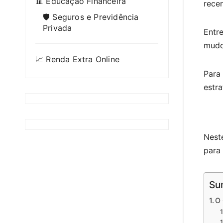
📊 Educação Financeira
recen
🛡️ Seguros e Previdência
Privada
Entre
mudo
📈 Renda Extra Online
Para 
estr
Nest
para
Su
O 