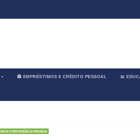
rnal & Merc
O
🏦 EMPRÉSTIMOS E CRÉDITO PESSOAL
📊 EDU
GUROS E PREVIDÊNCIA PRIVADA