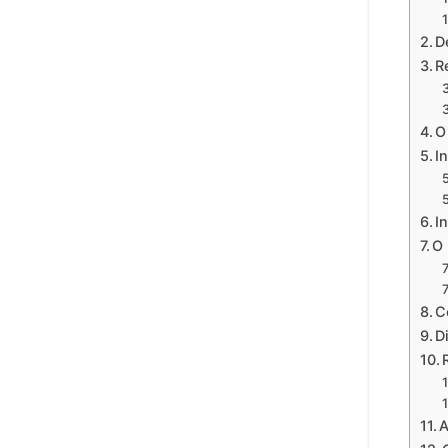
D
R
O
I
I
O 
C
D
A