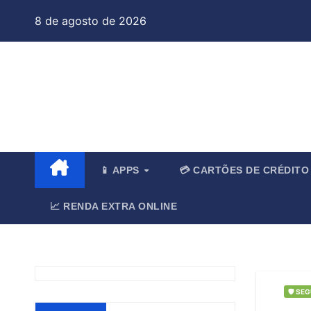
Skip
8 de agosto de 2026
to
content
Jo
📱 APPS
💳 CARTÕES DE CRÉDIT
📈 RENDA EXTRA ONLINE
🛡️ SE