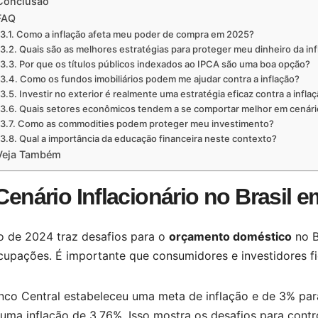
Conclusão
FAQ
Como a inflação afeta meu poder de compra em 2025?
Quais são as melhores estratégias para proteger meu dinheiro da in
Por que os títulos públicos indexados ao IPCA são uma boa opção?
Como os fundos imobiliários podem me ajudar contra a inflação?
Investir no exterior é realmente uma estratégia eficaz contra a inflaç
Quais setores econômicos tendem a se comportar melhor em cenário
Como as commodities podem proteger meu investimento?
Qual a importância da educação financeira neste contexto?
Veja Também
Cenário Inflacionário no Brasil 
o de 2024 traz desafios para o
orçamento doméstico
no B
cupações. É importante que consumidores e investidores f
nco Central estabeleceu uma meta de inflação e de 3% par
uma inflação de 3,76%. Isso mostra os desafios para contr