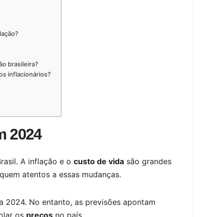
flação?
ão brasileira?
s inflacionários?
em 2024
rasil. A inflação e o
custo de vida
são grandes
iquem atentos a essas mudanças.
a 2024. No entanto, as previsões apontam
olar os
preços
no país.