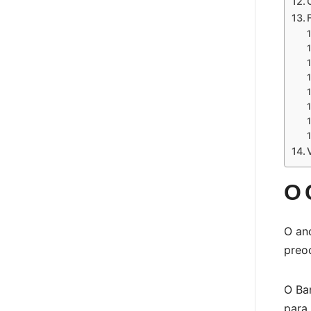
O 
O an
preo
O Ba
para 