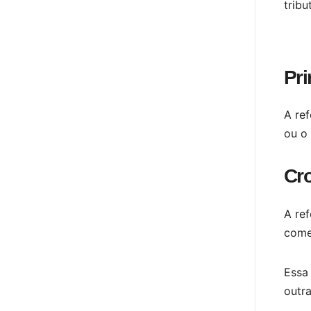
tribu
Pri
A re
ou o 
Cr
A re
come
Essa
outr