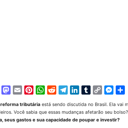
F
M
E
Pi
W
R
T
Li
T
C
M
a
a
m
nt
h
e
el
n
u
o
e
a
reforma tributária
está sendo discutida no Brasil. Ela vai
c
st
ai
er
at
d
e
k
m
p
s
ileiros. Você sabia que essas mudanças afetarão seu bolso
e
o
l
e
s
di
gr
e
bl
y
s
a, seus gastos e sua capacidade de poupar e investir?
b
d
st
A
t
a
dI
r
Li
e