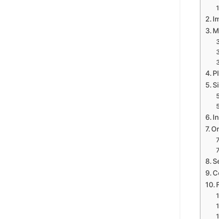
I
M
P
S
I
Or
S
C