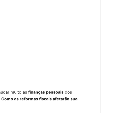
S
h
 mudar muito as
finanças pessoais
dos
ar
?
Como as reformas fiscais afetarão sua
e