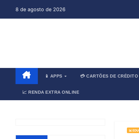
Skip
8 de agosto de 2026
to
content
Jo
📱 APPS
💳 CARTÕES DE CRÉDIT
📈 RENDA EXTRA ONLINE
📊 ED