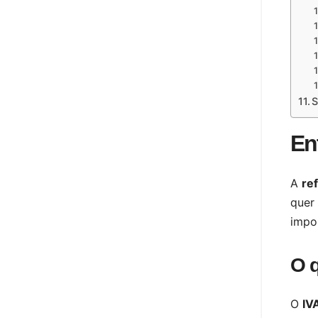
S
En
A
ref
quer
impo
O 
O
IV