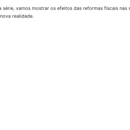
o
o
p
m
n
n
n
 série, vamos mostrar os efeitos das reformas fiscais nas 
o
n
p
k
g
nova realidade.
k
er