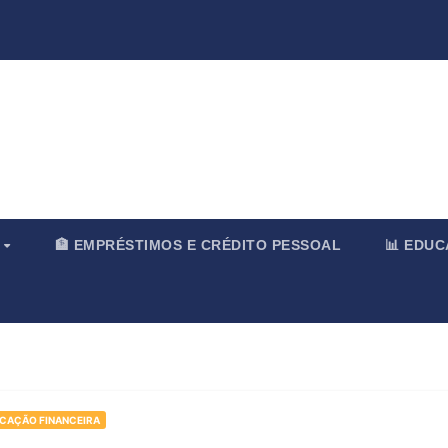
rnal & Merc
O
🏦 EMPRÉSTIMOS E CRÉDITO PESSOAL
📊 EDU
UCAÇÃO FINANCEIRA