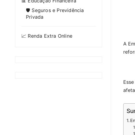
📊 Educação Financeira
🛡️ Seguros e Previdência
Privada
📈 Renda Extra Online
A Em
refor
Esse 
afet
Su
En