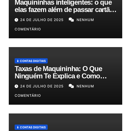
Maquininhas inteligentes: o que
elas fazem além de passar cartão
e como podem otimizar sua
24 DE JULHO DE 2025
NENHUM
gestão!
COMENTÁRIO
📱 CONTAS DIGITAIS
Taxas de Maquininha: O Que
Ninguém Te Explica e Como
Reduzir Seus Custos em Até
24 DE JULHO DE 2025
NENHUM
50%!
COMENTÁRIO
📱 CONTAS DIGITAIS