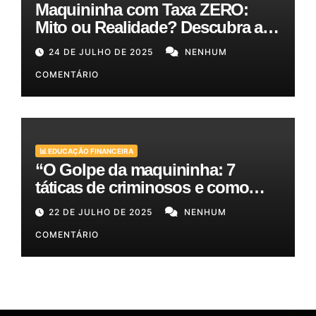
Maquininha com Taxa ZERO:
Mito ou Realidade? Descubra as
Melhores Opções para o Seu
24 DE JULHO DE 2025
NENHUM
Bolso!
COMENTÁRIO
📊 EDUCAÇÃO FINANCEIRA
“O Golpe da maquininha: 7
táticas de criminosos e como
proteger seu dinheiro e seus
22 DE JULHO DE 2025
NENHUM
clientes!”
COMENTÁRIO