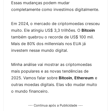
o
o
p
m
n
r
Li
e
Essas mudanças podem mudar
o
n
p
n
n
completamente como investimos digitalmente.
k
k
g
er
Em 2024, o mercado de criptomoedas cresceu
muito. Ele atingiu US$ 3,3 trilhões. O
Bitcoin
também quebrou o recorde de US$ 100 mil.
Mais de 80% dos millennials nos EUA já
investem nesse mundo digital.
Minha análise vai mostrar as criptomoedas
mais populares e as novas tendências de
2025. Vamos falar sobre
Bitcoin
,
Ethereum
e
outras moedas digitais. Elas vão mudar muito
o mundo financeiro.
--- Continua após a Publicidade ---