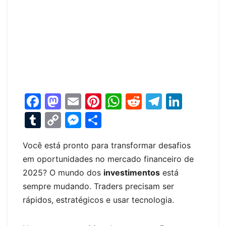
F
M
E
Pi
W
R
T
Li
a
a
m
nt
h
e
el
n
T
C
M
S
c
st
ai
er
at
d
e
k
u
o
e
h
e
o
l
e
s
di
gr
e
Você está pronto para transformar desafios
m
p
s
ar
em oportunidades no mercado financeiro de
b
d
st
A
t
a
dI
bl
y
s
e
2025? O mundo dos
investimentos
está
o
o
p
m
n
r
Li
e
sempre mudando. Traders precisam ser
o
n
p
n
n
rápidos, estratégicos e usar tecnologia.
k
k
g