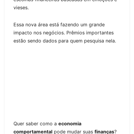
k
k
g
vieses.
er
Essa nova área está fazendo um grande
impacto nos negócios. Prêmios importantes
estão sendo dados para quem pesquisa nela.
Quer saber como a
economia
comportamental
pode mudar suas
finanças
?